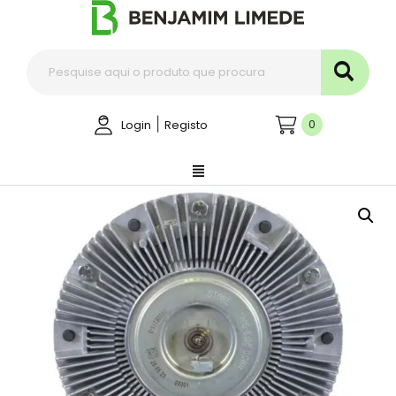
|
0
Login
Registo