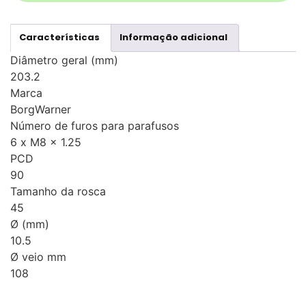
Características
Informação adicional
Diâmetro geral (mm)
203.2
Marca
BorgWarner
Número de furos para parafusos
6 x M8 x 1.25
PCD
90
Tamanho da rosca
45
Ø (mm)
10.5
Ø veio mm
108