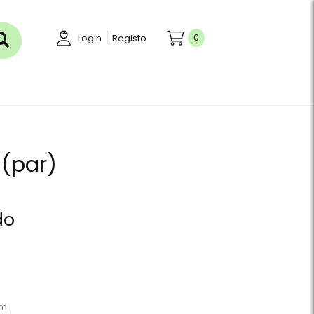
|
0
Login
Registo
 (par)
do
mm