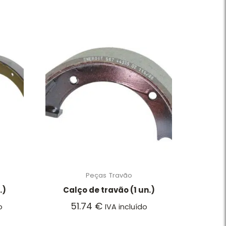
Peças
Travão
.)
Calço de travão (1 un.)
51.74
€
o
IVA incluído