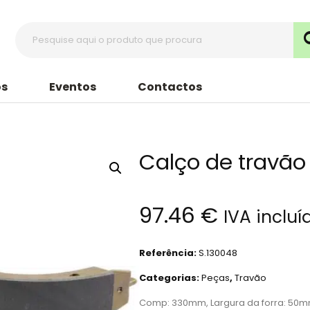
s
Eventos
Contactos
Calço de travão
97.46
€
IVA incluí
Referência:
S.130048
Categorias:
Peças
,
Travão
Comp: 330mm, Largura da forra: 50