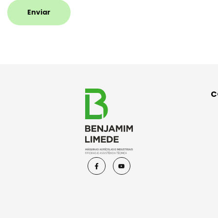
Enviar
C