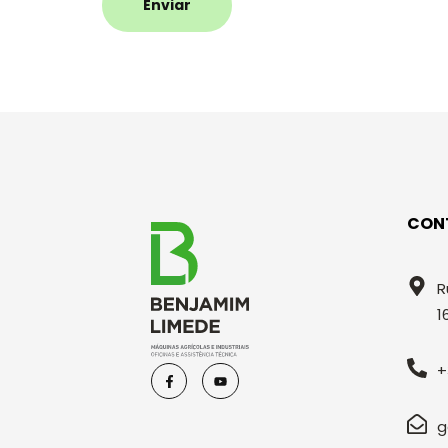
Enviar
CON
R
1
+
g