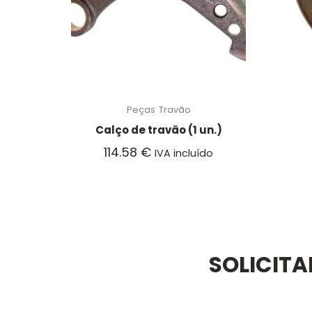
Peças
Travão
Calço de travão (1 un.)
114.58
€
IVA incluído
SOLICIT