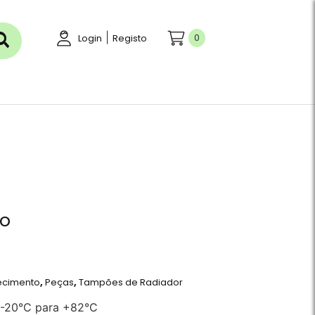
|
0
Login
Registo
do
ecimento
,
Peças
,
Tampões de Radiador
 -20°C para +82°C