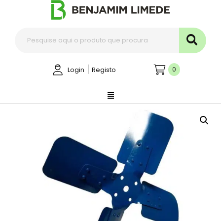
|
0
Login
Registo