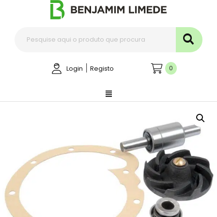
|
0
Login
Registo