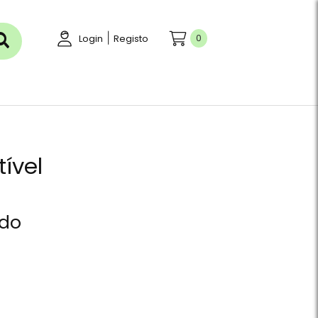
|
0
Login
Registo
tível
ído