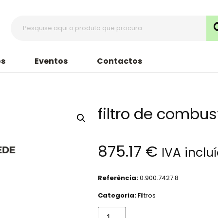
s
Eventos
Contactos
filtro de combus
875.17
€
IVA inclu
Referência:
0.900.7427.8
Categoria:
Filtros