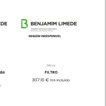
Filtros
 da
FILTRO
307.10
€
IVA incluído
o