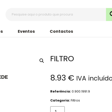
s
Eventos
Contactos
FILTRO
8.93
€
IVA incluíd
Referência:
0.900.1991.9
Categoria:
Filtros