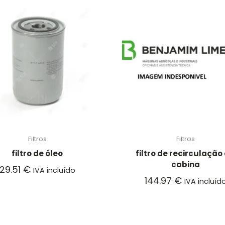
Filtros
Filtros
filtro de óleo
filtro de recirculação
cabina
29.51
€
IVA incluído
144.97
€
IVA incluíd