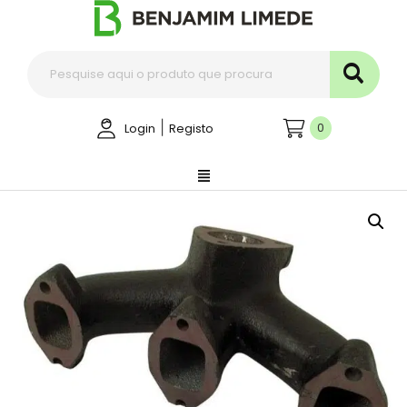
|
0
Login
Registo