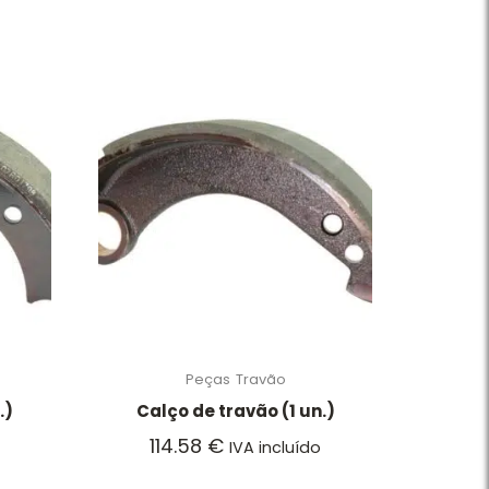
Peças
Travão
.)
Calço de travão (1 un.)
114.58
€
IVA incluído