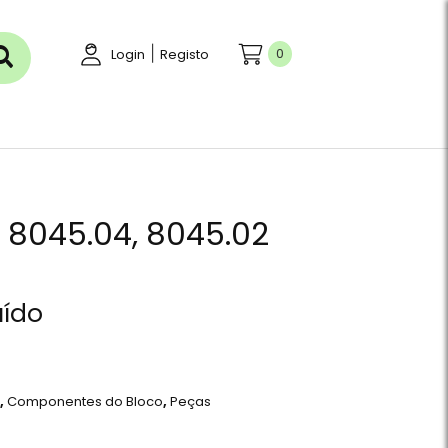
|
0
Login
Registo
) 8045.04, 8045.02
uído
r
,
Componentes do Bloco
,
Peças