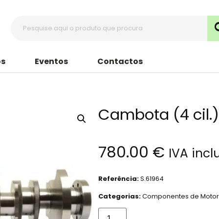
s
Eventos
Contactos
Cambota (4 cil.
780.00
€
IVA incl
Referência:
S.61964
Categorias:
Componentes de Moto