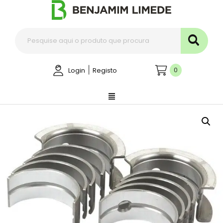
|
0
Login
Registo