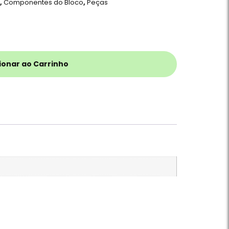
r
,
Componentes do Bloco
,
Peças
ionar ao Carrinho