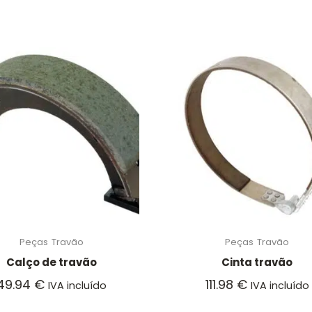
Peças
Travão
Peças
Travão
Calço de travão
Cinta travão
49.94
€
111.98
€
IVA incluído
IVA incluído