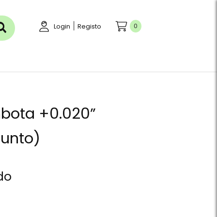
|
0
Login
Registo
bota +0.020”
unto)
do