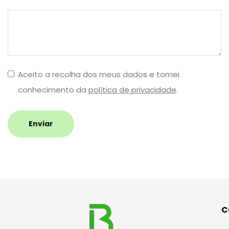
Aceito a recolha dos meus dados e tomei
conhecimento da
política de privacidade
.
Enviar
C