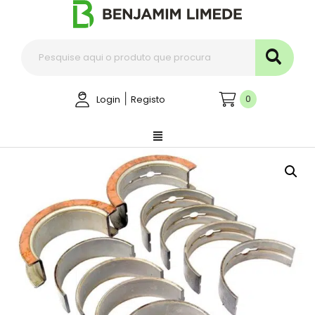
|
0
Login
Registo