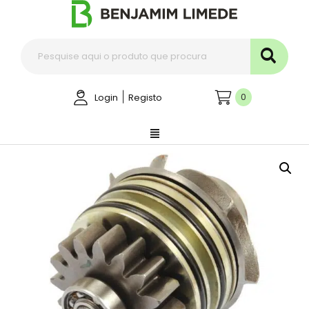
|
0
Login
Registo