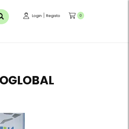
|
0
Login
Registo
ROGLOBAL