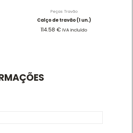
Peças
Travão
Calço de travão (1 un.)
114.58
€
o
IVA incluído
ORMAÇÕES