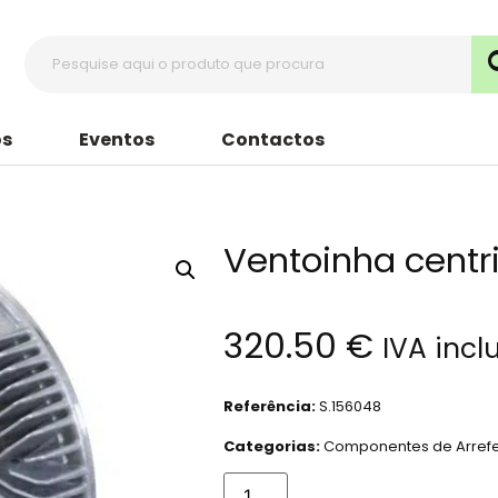
s
Eventos
Contactos
Ventoinha centr
320.50
€
IVA incl
Referência:
S.156048
Categorias:
Componentes de Arref