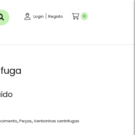
|
0
Login
Registo
ifuga
uído
ecimento
,
Peças
,
Ventoinhas centrifugas