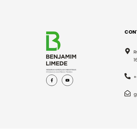
CON
R
1
+
g