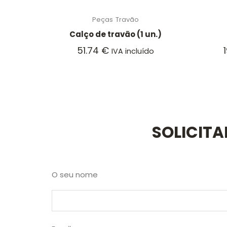
Peças
Travão
Calço de travão (1 un.)
51.74
€
IVA incluído
SOLICIT
O seu nome