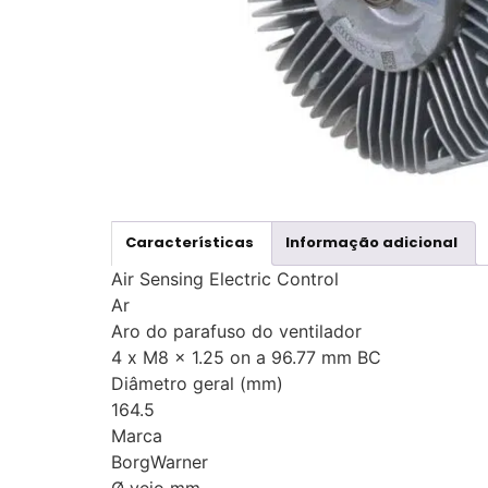
Características
Informação adicional
Air Sensing Electric Control
Ar
Aro do parafuso do ventilador
4 x M8 x 1.25 on a 96.77 mm BC
Diâmetro geral (mm)
164.5
Marca
BorgWarner
Ø veio mm