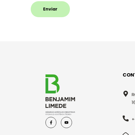
Enviar
CON
R
1
+