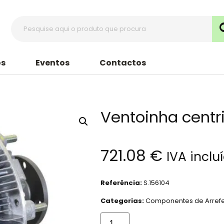
s
Eventos
Contactos
Ventoinha centr
721.08
€
IVA inclu
Referência:
S.156104
Categorias:
Componentes de Arref