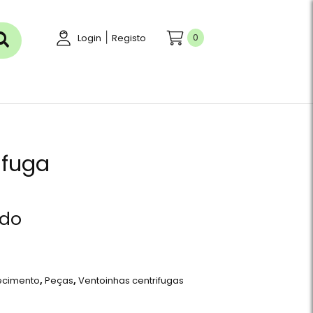
|
0
Login
Registo
ifuga
ído
ecimento
,
Peças
,
Ventoinhas centrifugas