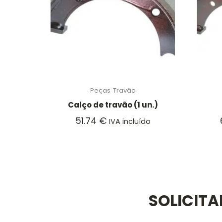
Peças
Travão
Calço de travão (1 un.)
51.74
€
IVA incluído
SOLICIT