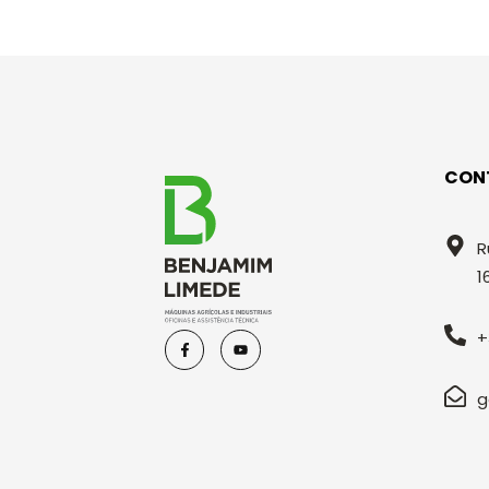
CON
R
1
+
g