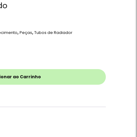
do
ecimento
,
Peças
,
Tubos de Radiador
ionar ao Carrinho