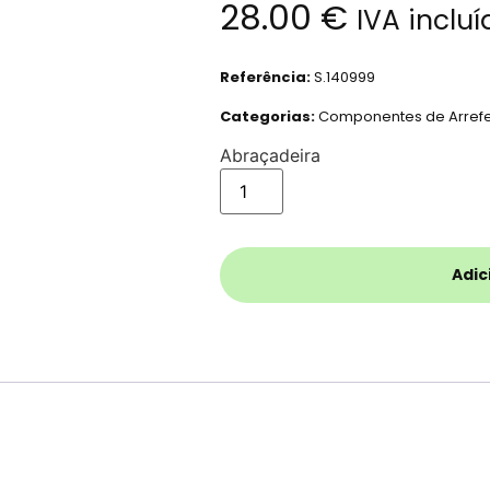
28.00
€
IVA incluí
Referência:
S.140999
Categorias:
Componentes de Arref
Abraçadeira
Adic