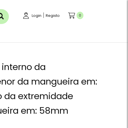
|
0
Login
Registo
 interno da
nor da mangueira em:
o da extremidade
ueira em: 58mm