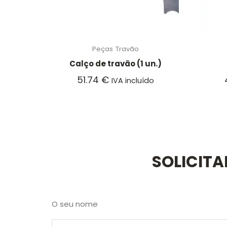
Peças
Travão
Calço de travão (1 un.)
51.74
€
IVA incluído
SOLICIT
O seu nome