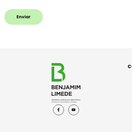
Enviar
C