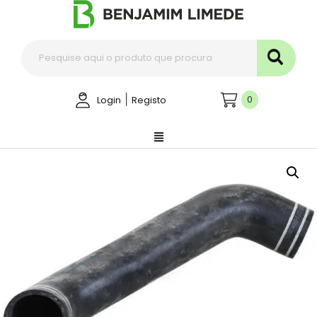
|
0
Login
Registo