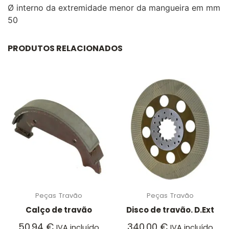
Ø interno da extremidade menor da mangueira em mm
50
PRODUTOS RELACIONADOS
Peças
Travão
Peças
Travão
Calço de travão
Disco de travão. D.Ext
50.94
€
340.00
€
IVA incluído
IVA incluído