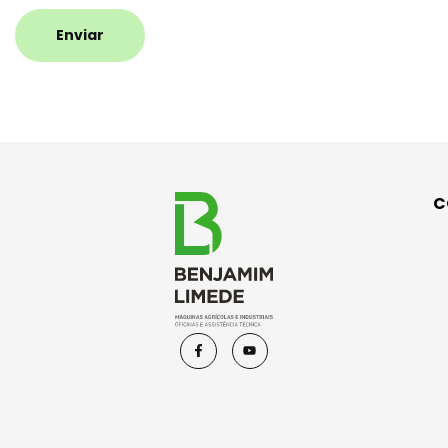
Enviar
C