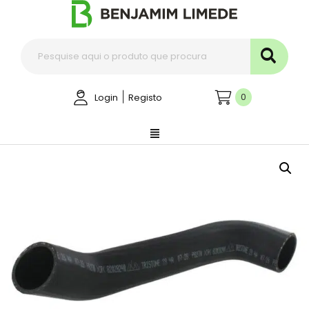
|
0
Login
Registo