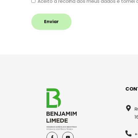
Aceito a recolha dos meus dados e tomei
Enviar
CON
R
1
+