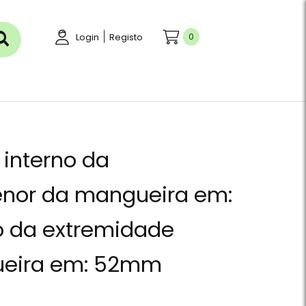
|
0
Login
Registo
 interno da
nor da mangueira em:
o da extremidade
ueira em: 52mm