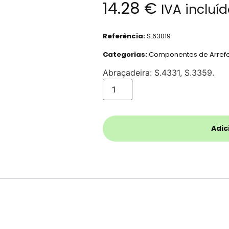
14.28
€
IVA incluí
Referência:
S.63019
Categorias:
Componentes de Arref
Abraçadeira: S.4331, S.3359.
Adic