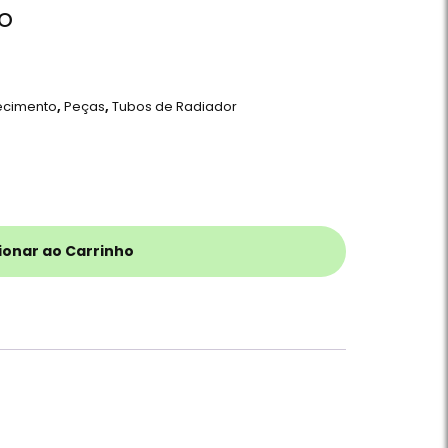
do
ecimento
,
Peças
,
Tubos de Radiador
ionar ao Carrinho