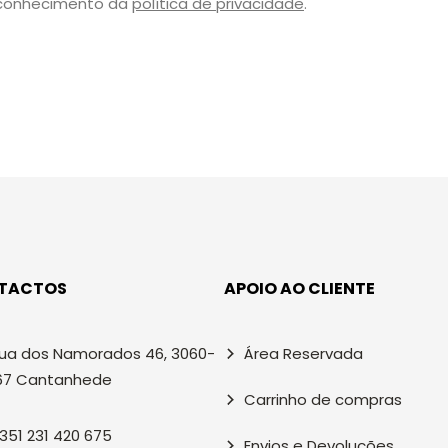
 conhecimento da
política de privacidade
.
TACTOS
APOIO AO CLIENTE
ua dos Namorados 46, 3060-
Área Reservada
67 Cantanhede
Carrinho de compras
351 231 420 675
Envios e Devoluções