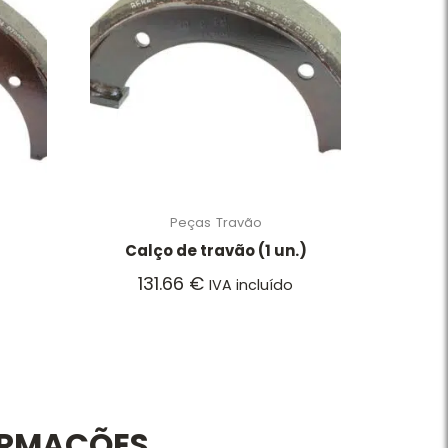
Peças
Travão
Calço de travão (1 un.)
131.66
€
IVA incluído
ORMAÇÕES