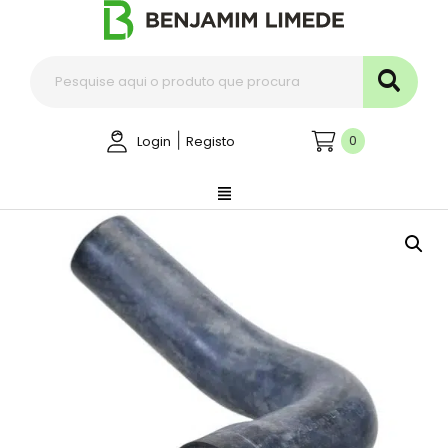
|
0
Login
Registo