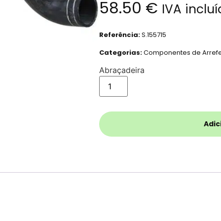
58.50
€
IVA inclu
Referência:
S.155715
Categorias:
Componentes de Arref
Abraçadeira
Adic