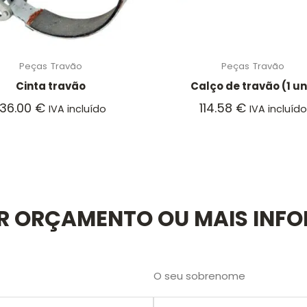
Peças
Travão
Peças
Travão
Cinta travão
Calço de travão (1 un
136.00
€
114.58
€
IVA incluído
IVA incluído
AR ORÇAMENTO OU MAIS INF
O seu sobrenome