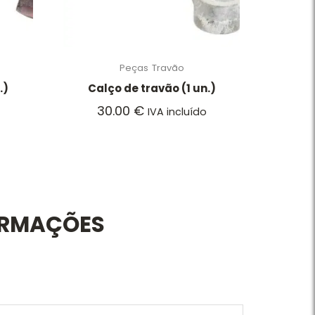
Peças
Travão
.)
Calço de travão (1 un.)
30.00
€
IVA incluído
ORMAÇÕES