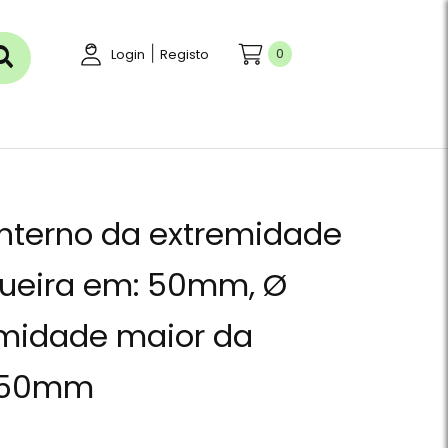
|
0
Login
Registo
 interno da extremidade
ueira em: 50mm, Ø
emidade maior da
 50mm