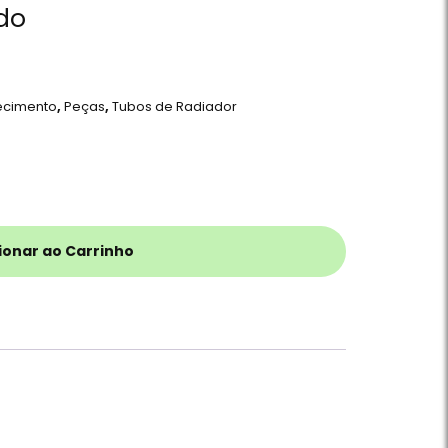
ído
ecimento
,
Peças
,
Tubos de Radiador
ionar ao Carrinho