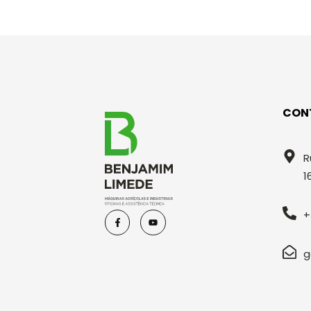
CON
R
1
+
g