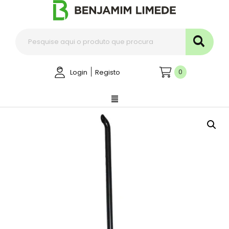
|
0
Login
Registo