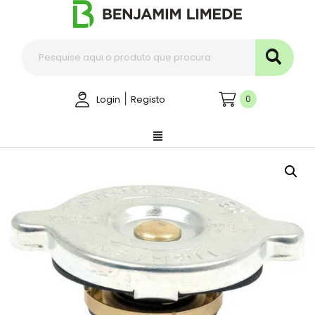
|
0
Login
Registo