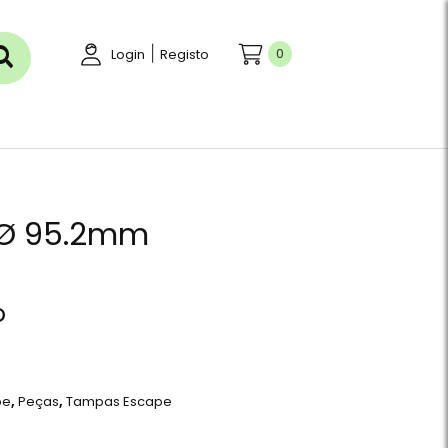
|
0
Login
Registo
 Ø 95.2mm
o
pe
,
Peças
,
Tampas Escape