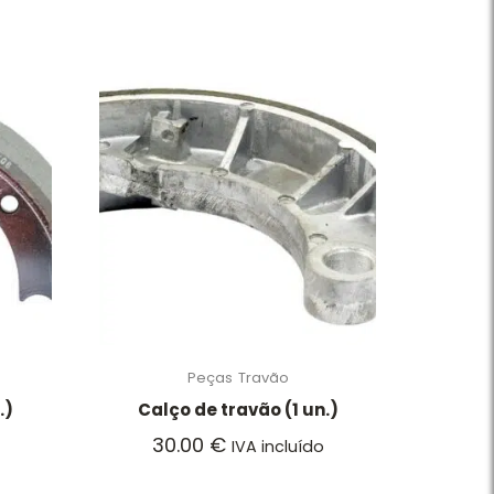
Peças
Travão
.)
Calço de travão (1 un.)
30.00
€
IVA incluído