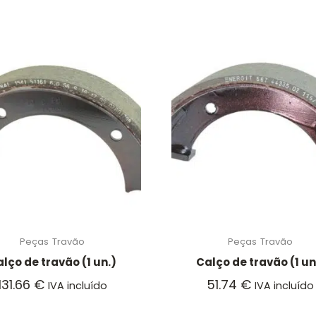
Peças
Travão
Peças
Travão
lço de travão (1 un.)
Calço de travão (1 un
131.66
€
51.74
€
IVA incluído
IVA incluído