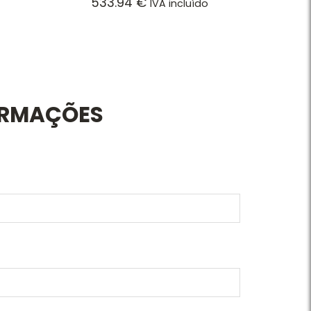
533.94
€
IVA incluído
ORMAÇÕES