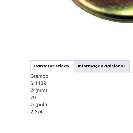
Características
Informação adicional
Grampo
S.4439
Ø (mm)
70
Ø (pol.)
2 3/4