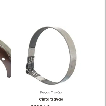
Peças
Travão
Cinta travão