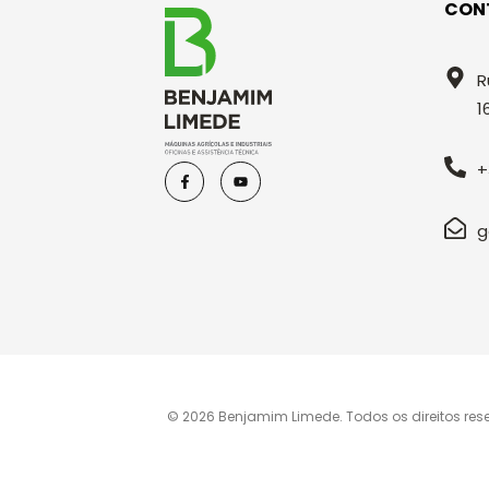
CON
R
1
+
g
© 2026 Benjamim Limede. Todos os direitos res