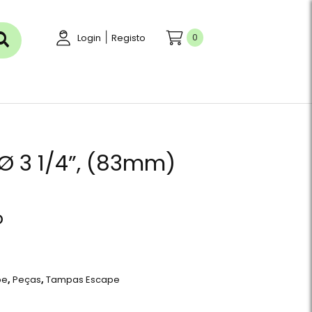
|
0
Login
Registo
Ø 3 1/4”, (83mm)
o
pe
,
Peças
,
Tampas Escape