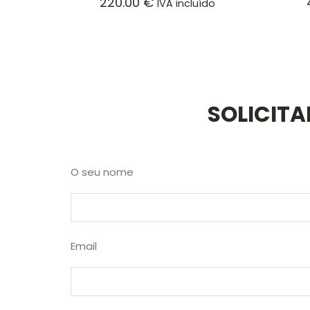
220.00
€
IVA incluído
SOLICIT
O seu nome
Email