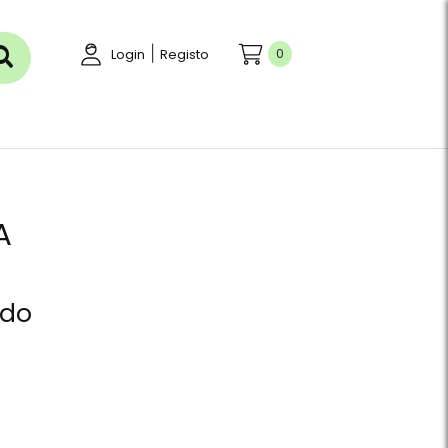
|
0
Login
Registo
A
ído