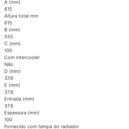
A (mm)
615
Altura total mm
615
B (mm)
555
C (mm)
100
Com intercooler
Não
D (mm)
37.6
E (mm)
37.6
Entrada (mm)
37.6
Espessura (mm)
100
Fornecido com tampa do radiador