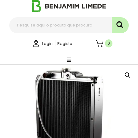
|
0
Login
Registo