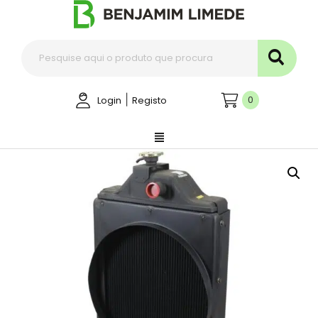
|
0
Login
Registo