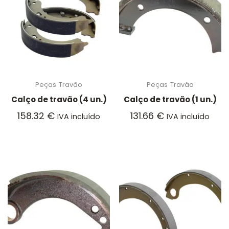
Peças
Travão
Peças
Travão
Calço de travão (4 un.)
Calço de travão (1 un.)
158.32
€
131.66
€
IVA incluído
IVA incluído