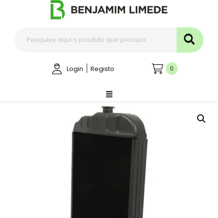
|
0
Login
Registo