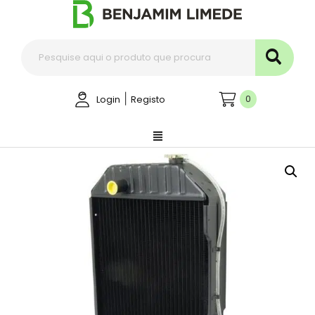
|
0
Login
Registo