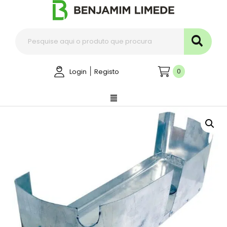
|
0
Login
Registo