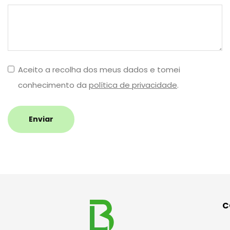
Aceito a recolha dos meus dados e tomei
conhecimento da
política de privacidade
.
Enviar
C