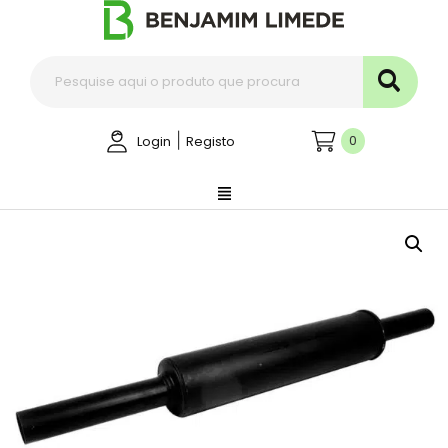
|
0
Login
Registo