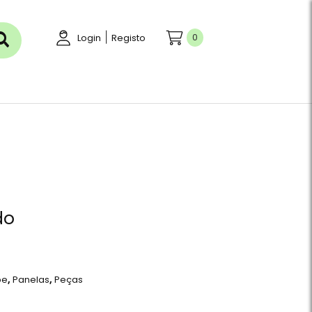
|
0
Login
Registo
do
pe
,
Panelas
,
Peças