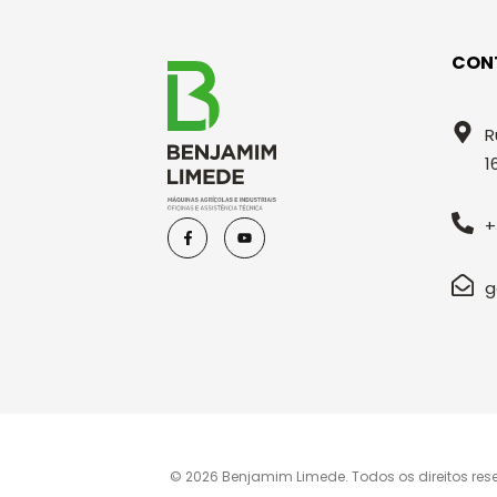
CON
R
1
+
g
© 2026 Benjamim Limede. Todos os direitos res