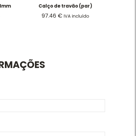
141mm
Calço de travão (par)
97.46
€
o
IVA incluído
ORMAÇÕES