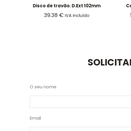
Disco de travão. D.Ext 102mm
Ca
39.38
€
IVA incluído
SOLICIT
O seu nome
Email