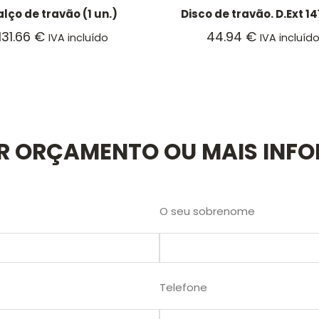
lço de travão (1 un.)
Disco de travão. D.Ext 
131.66
€
44.94
€
IVA incluído
IVA incluíd
AR ORÇAMENTO OU MAIS INF
O seu sobrenome
Telefone