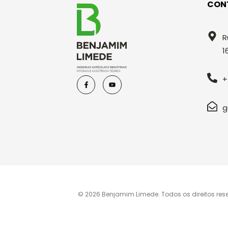
CON
R
1
+
g
© 2026 Benjamim Limede. Todos os direitos res