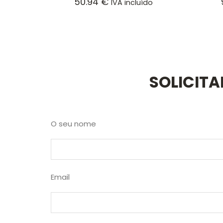
50.94
€
IVA incluído
SOLICIT
O seu nome
Email