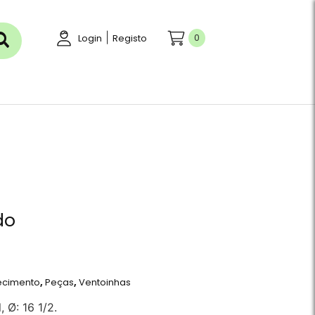
|
0
Login
Registo
a
do
ecimento
,
Peças
,
Ventoinhas
 Ø: 16 1/2.