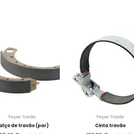
Peças
Travão
Peças
Travão
alço de travão (par)
Cinta travão