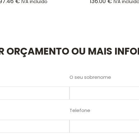
97.46
€
136.00
€
IVA incluído
IVA incluíd
AR ORÇAMENTO OU MAIS INF
O seu sobrenome
Telefone