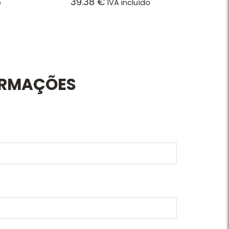
39.38
€
o
IVA incluído
ORMAÇÕES