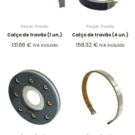
Peças
Travão
Peças
Travão
Calço de travão (1 un.)
Calço de travão (4 un.)
131.66
€
158.32
€
IVA incluído
IVA incluído