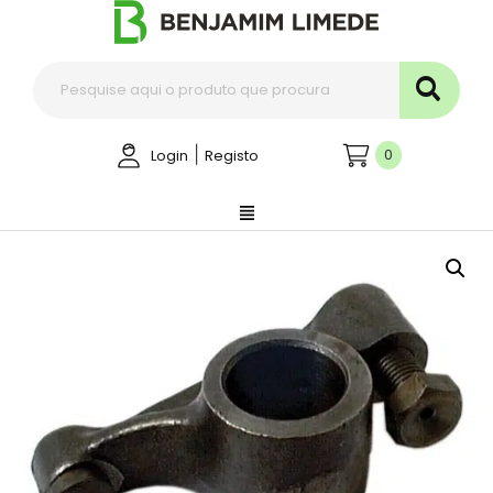
|
0
Login
Registo