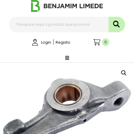
|
0
Login
Registo