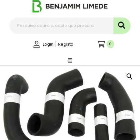
|
0
Login
Registo