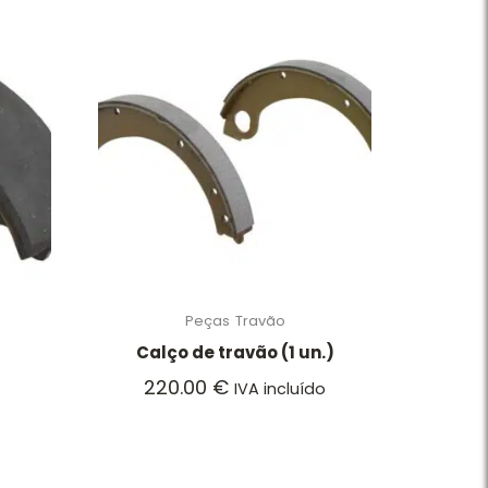
Peças
Travão
Calço de travão (1 un.)
220.00
€
IVA incluído