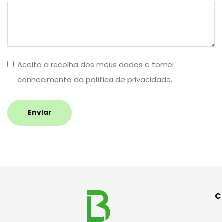
Aceito a recolha dos meus dados e tomei
conhecimento da
política de privacidade
.
Enviar
C