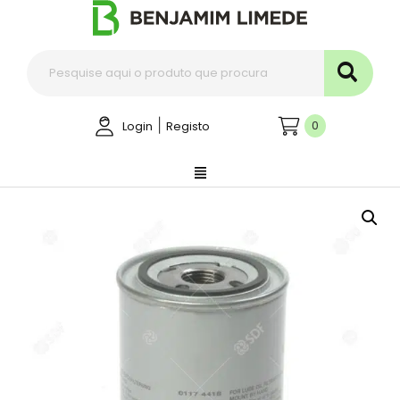
|
0
Login
Registo