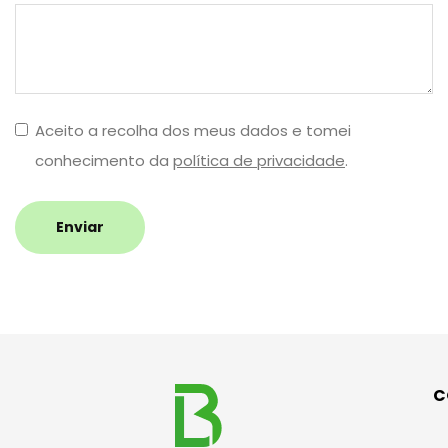
Aceito a recolha dos meus dados e tomei
conhecimento da
política de privacidade
.
Enviar
C