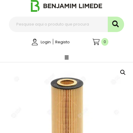
|
0
Login
Registo