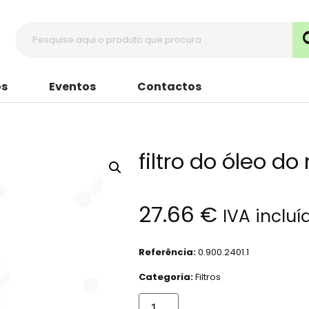
s
Eventos
Contactos
filtro do óleo do
27.66
€
IVA incluí
Referência:
0.900.2401.1
Categoria:
Filtros