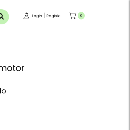
|
0
Login
Registo
 motor
do