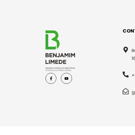
CON
R
1
+
g