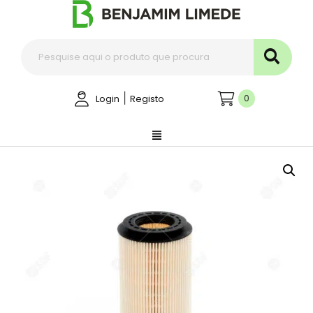
|
0
Login
Registo