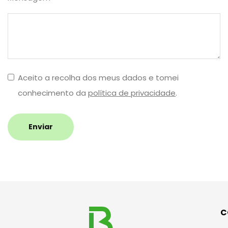
Aceito a recolha dos meus dados e tomei
conhecimento da
política de privacidade
.
Enviar
C