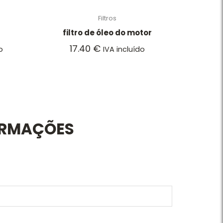
Filtros
filtro de óleo do motor
17.40
€
o
IVA incluído
ORMAÇÕES