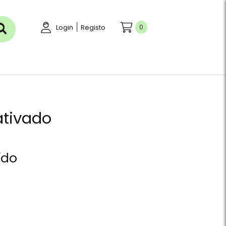
|
0
Login
Registo
 ativado
ído