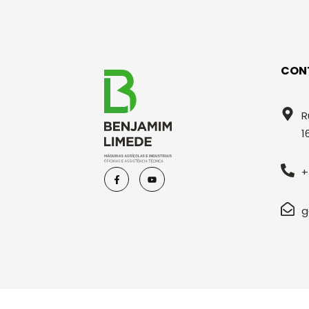
CON
R
1
+
g