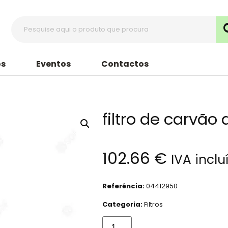
s
Eventos
Contactos
filtro de carvão
102.66
€
IVA inclu
Referência:
04412950
Categoria:
Filtros