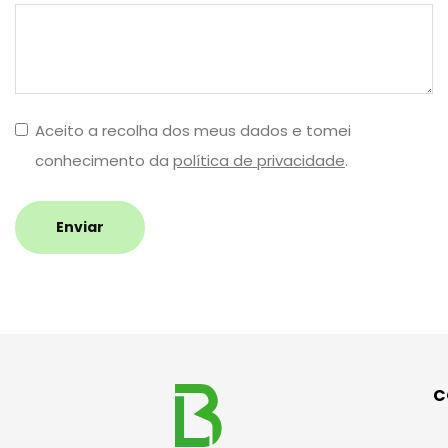
Aceito a recolha dos meus dados e tomei
conhecimento da
política de privacidade
.
Enviar
C