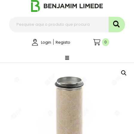
|
0
Login
Registo