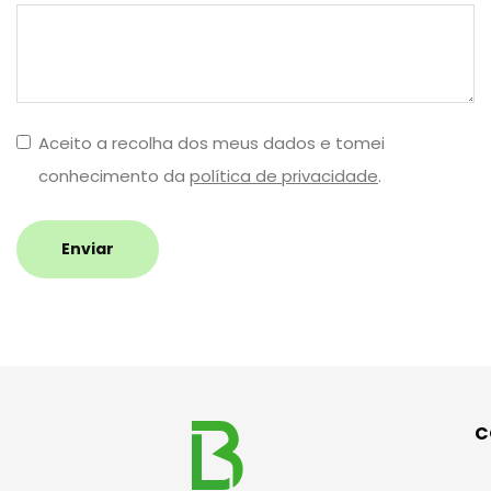
Aceito a recolha dos meus dados e tomei
conhecimento da
política de privacidade
.
Enviar
C