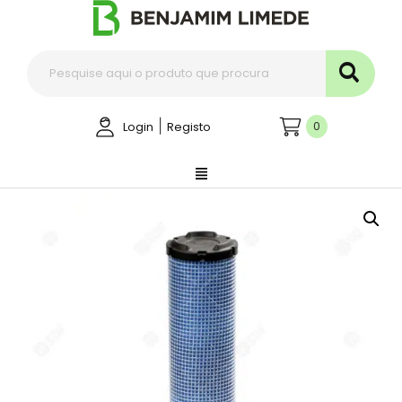
|
0
Login
Registo