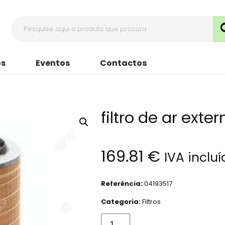
s
Eventos
Contactos
filtro de ar exter
169.81
€
IVA inclu
Referência:
04193517
Categoria:
Filtros