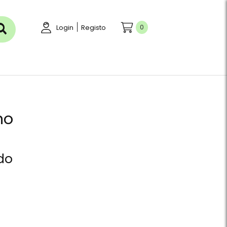
|
0
Login
Registo
no
ído