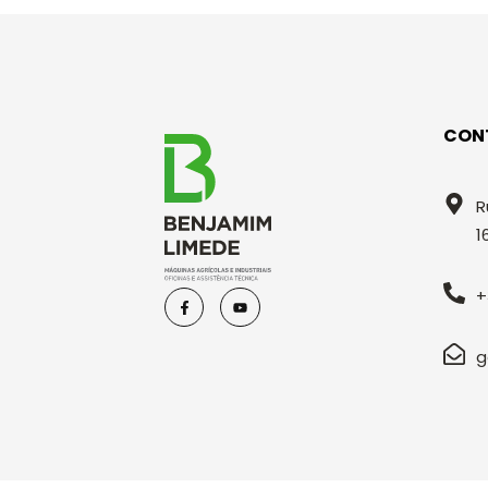
CON
R
1
+
g