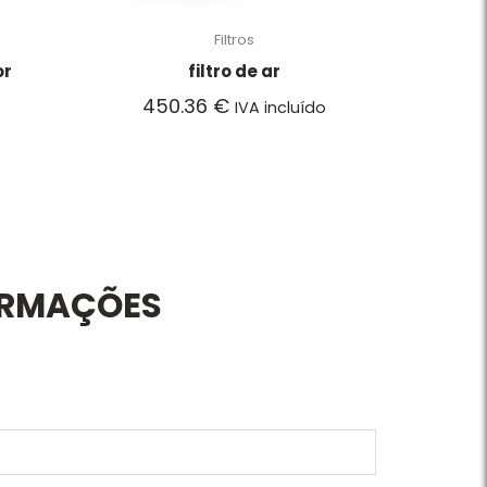
Filtros
or
filtro de ar
450.36
€
IVA incluído
ORMAÇÕES