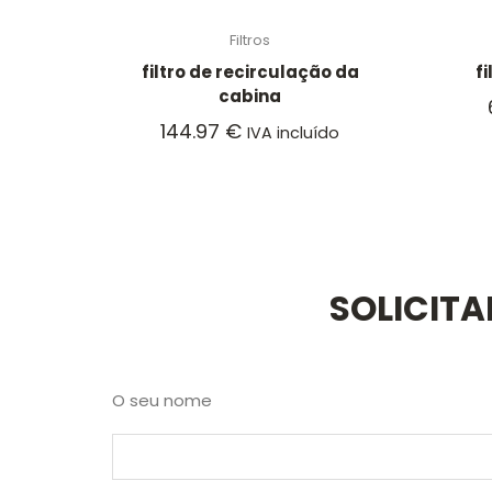
Filtros
filtro de recirculação da
f
cabina
144.97
€
IVA incluído
SOLICIT
O seu nome