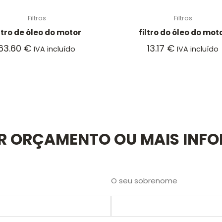
Filtros
Filtros
iltro de óleo do motor
filtro do óleo do mot
63.60
€
13.17
€
IVA incluído
IVA incluído
AR ORÇAMENTO OU MAIS INF
O seu sobrenome