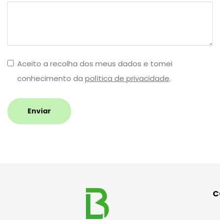
Aceito a recolha dos meus dados e tomei
conhecimento da
política de privacidade
.
Enviar
C