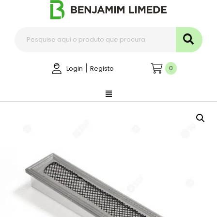
|
0
Login
Registo